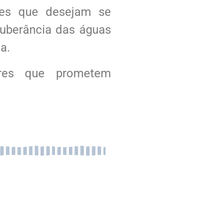
les que desejam se
xuberância das águas
da.
dores que prometem