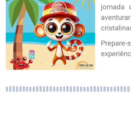
jornada 
aventura
cristalin
Prepare
experiênc