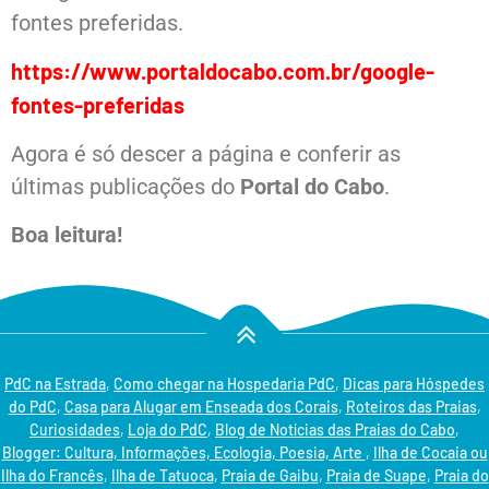
fontes preferidas.
https://www.portaldocabo.com.br/google-
fontes-preferidas
Agora é só descer a página e conferir as
últimas publicações do
Portal do Cabo
.
Boa leitura!
PdC na Estrada
,
Como chegar na Hospedaria PdC
,
Dicas para Hóspedes
do PdC
,
Casa para Alugar em Enseada dos Corais
,
Roteiros das Praias
,
Curiosidades
,
Loja do PdC
,
Blog de Notícias das Praias do Cabo
,
Blogger: Cultura, Informações, Ecologia, Poesia, Arte
,
Ilha de Cocaia ou
Ilha do Francês
,
Ilha de Tatuoca
,
Praia de Gaibu
,
Praia de Suape
,
Praia do