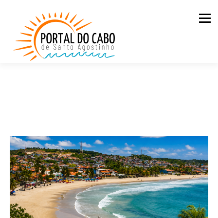
Men
QUEM SOMOS
CASAS PARA ALUGAR
LOJA
BLOG
PDC NA ESTRADA
CONTATO