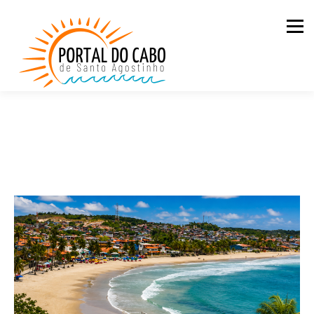
Men
QUEM SOMOS
CASAS PARA ALUGAR
LOJA
BLOG
PDC NA ESTRADA
CONTATO