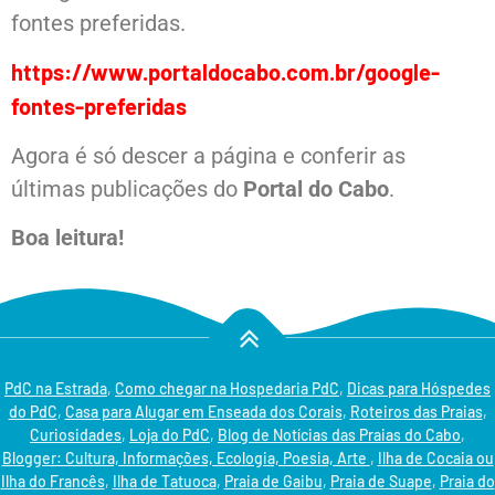
fontes preferidas.
https://www.portaldocabo.com.br/google-
fontes-preferidas
Agora é só descer a página e conferir as
últimas publicações do
Portal do Cabo
.
Boa leitura!
PdC na Estrada
,
Como chegar na Hospedaria PdC
,
Dicas para Hóspedes
do PdC
,
Casa para Alugar em Enseada dos Corais
,
Roteiros das Praias
,
Curiosidades
,
Loja do PdC
,
Blog de Notícias das Praias do Cabo
,
Blogger: Cultura, Informações, Ecologia, Poesia, Arte
,
Ilha de Cocaia ou
Ilha do Francês
,
Ilha de Tatuoca
,
Praia de Gaibu
,
Praia de Suape
,
Praia do