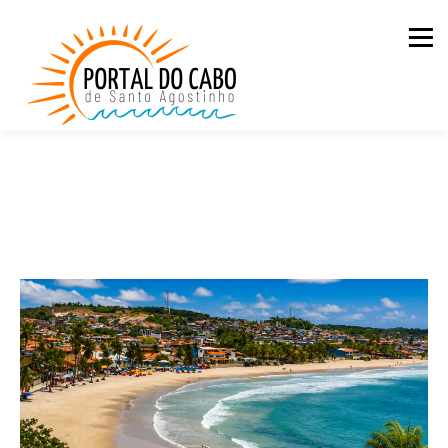
Men
QUEM SOMOS
CASAS PARA ALUGAR
LOJA
BLOG
PDC NA ESTRADA
CONTATO