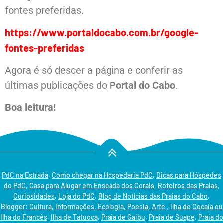
fontes preferidas.
https://www.portaldocabo.com.br/google-
fontes-preferidas
Agora é só descer a página e conferir as
últimas publicações do
Portal do Cabo
.
Boa leitura!
PdC na Estrada
,
Como chegar na Hospedaria PdC
,
Dicas para Hóspedes
do PdC
,
Casa para Alugar em Enseada dos Corais
,
Roteiros das Praias
,
Curiosidades
,
Loja do PdC
,
Blog de Notícias das Praias do Cabo
,
Blogger: Cultura, Informações, Ecologia, Poesia, Arte
,
Ilha de Cocaia ou
Ilha do Francês
,
Ilha de Tatuoca
,
Praia de Gaibu
,
Praia de Suape
,
Praia do