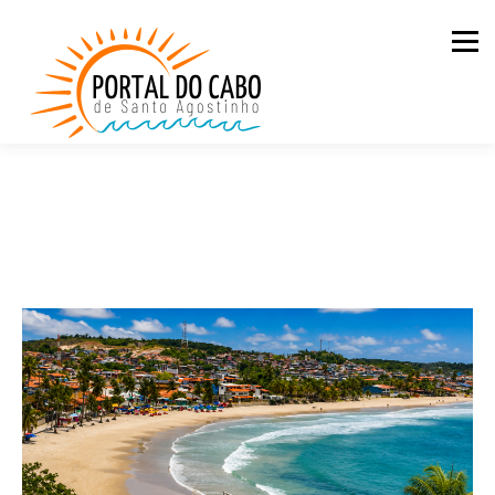
Men
QUEM SOMOS
CASAS PARA ALUGAR
LOJA
BLOG
PDC NA ESTRADA
CONTATO