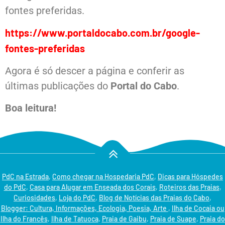
fontes preferidas.
https://www.portaldocabo.com.br/google-
fontes-preferidas
Agora é só descer a página e conferir as
últimas publicações do
Portal do Cabo
.
Boa leitura!
PdC na Estrada
,
Como chegar na Hospedaria PdC
,
Dicas para Hóspedes
do PdC
,
Casa para Alugar em Enseada dos Corais
,
Roteiros das Praias
,
Curiosidades
,
Loja do PdC
,
Blog de Notícias das Praias do Cabo
,
Blogger: Cultura, Informações, Ecologia, Poesia, Arte
,
Ilha de Cocaia ou
Ilha do Francês
,
Ilha de Tatuoca
,
Praia de Gaibu
,
Praia de Suape
,
Praia do