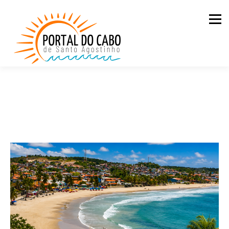
Men
QUEM SOMOS
CASAS PARA ALUGAR
LOJA
BLOG
PDC NA ESTRADA
CONTATO