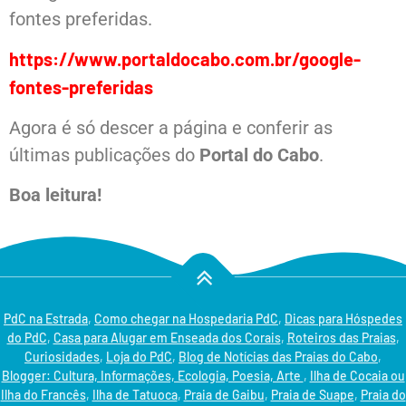
fontes preferidas.
https://www.portaldocabo.com.br/google-
fontes-preferidas
Agora é só descer a página e conferir as
últimas publicações do
Portal do Cabo
.
Boa leitura!
PdC na Estrada
,
Como chegar na Hospedaria PdC
,
Dicas para Hóspedes
do PdC
,
Casa para Alugar em Enseada dos Corais
,
Roteiros das Praias
,
Curiosidades
,
Loja do PdC
,
Blog de Notícias das Praias do Cabo
,
Blogger: Cultura, Informações, Ecologia, Poesia, Arte
,
Ilha de Cocaia ou
Ilha do Francês
,
Ilha de Tatuoca
,
Praia de Gaibu
,
Praia de Suape
,
Praia do